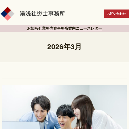
内
容
お問い合わせ
を
ス
お知らせ
業務内容
事務所案内
ニュースレター
キ
ッ
2026年3月
プ