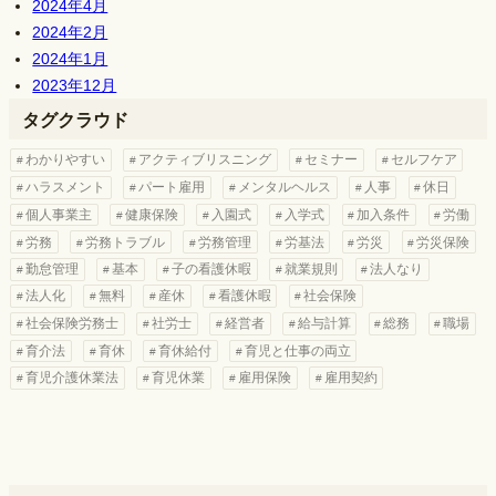
2024年4月
2024年2月
2024年1月
2023年12月
タグクラウド
わかりやすい
アクティブリスニング
セミナー
セルフケア
ハラスメント
パート雇用
メンタルヘルス
人事
休日
個人事業主
健康保険
入園式
入学式
加入条件
労働
労務
労務トラブル
労務管理
労基法
労災
労災保険
勤怠管理
基本
子の看護休暇
就業規則
法人なり
法人化
無料
産休
看護休暇
社会保険
社会保険労務士
社労士
経営者
給与計算
総務
職場
育介法
育休
育休給付
育児と仕事の両立
育児介護休業法
育児休業
雇用保険
雇用契約