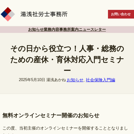
内
容
お問い合わせ
を
ス
お知らせ
業務内容
事務所案内
ニュースレター
キ
ッ
その日から役立つ！人事・総務の
プ
ための産休・育休対応入門セミナ
ー
お知らせ
, 
社会保険入門編
2025年5月10日
湯浅あかね
無料オンラインセミナー開催のお知らせ
この度、当初主催のオンラインセミナーを開催することとなりまし