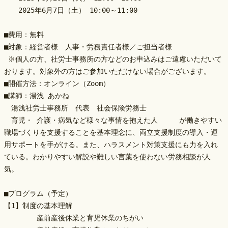
　　2025年6月7日（土） 10:00～11:00
■費用：無料
■対象：経営者様　人事・労務責任者様／ご担当者様　
 ※個人の方、社労士事務所の方などのお申込みはご遠慮いただいて
おります。対象外の方はご参加いただけない場合がございます。
■開催方法：オンライン（Zoom）
■講師：湯浅 あかね　
　湯浅社労士事務所　代表　社会保険労務士
　育児・ 介護・病気など様々な事情を抱えた人　　　が働きやすい
職場づくりを支援することを基本理念に、両立支援制度の導入・運
用サポートを手がける。また、ハラスメント対策支援にも力を入れ
ている。わかりやすい解説や難しい言葉を使わない労務相談が人
気。
■プログラム（予定）
【1】制度の基本理解
	産前産後休業と育児休業のちがい